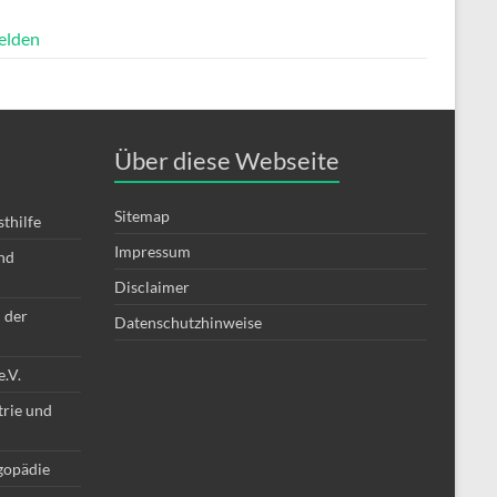
elden
Über diese Webseite
Sitemap
thilfe
Impressum
nd
Disclaimer
 der
Datenschutzhinweise
.V.
trie und
gopädie