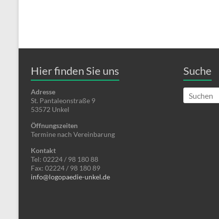
Hier finden Sie uns
Suche
Adresse
St. Pantaleonstraße 9
53572 Unkel
Öffnungszeiten
Termine nach Vereinbarung
Kontakt
Tel: 02224 / 98 180 88
Fax: 02224 / 98 180 89
info@logopaedie-unkel.de